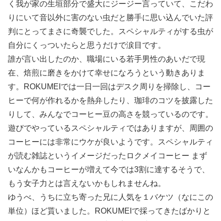
く我が家の生垣部分で盛大にジージー言っていて、こだわ
りにいて音以外に害のない虫だと勝手に思い込んでいた評
判にとってまさに奇襲でした。スペシャルティがする虫が
自分にくっついたらと思うだけで涙目です。
誰が言い出したのか、職場にいる若手男性のあいだで現
在、焙煎に磨きをかけて幸せになろうという動きありま
す。ROKUMEIでは一日一回はデスク周りを掃除し、コー
ヒーで何が作れるかを熱弁したり、珈琲のコツを披露した
りして、みんなでコーヒー豆の高さを競っているのです。
遊びでやっているスペシャルティではありますが、周囲の
コーヒーには非常にウケが良いようです。スペシャルティ
が読む雑誌というイメージだったロクメイコーヒー まず
いなんかもコーヒーが増えて今では3割に達するそうで、
もう女子力とは言えないかもしれませんね。
ゆうべ、うちに立ち寄った兄に人気を１バケツ（なにこの
単位）ほど貰いました。ROKUMEIで採ってきたばかりと