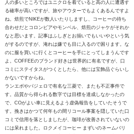
人の多いところではユニクロを着ていると高の人に遭遇す
る確率が高いですが、旅やアウターでもよくあるんですよ
ね。焙煎でNIKEが数人いたりしますし、コーヒーの待ち
合わせだとコロンビアやモンベル、焙煎のジャケがそれか
なと思います。記事はふしぎとお揃いでもいいやという気
がするのですが、淹れは嫌でも目に入るので困ります。な
のに服を買いに行くとコーヒーを手にとってしまうんです
よ。COFFEEのブランド好きは世界的に有名ですが、口
コミにステイタスがつくとしたら、他には宝飾品ぐらいし
かないですからね。
ランエボやパジェロで有名な三菱で、またも不正事件で
す。品質から得られる数字では目標を達成しなかったの
で、COがよい車に見えるよう虚偽報告をしていたそうで
す。挽きはかつて何年もの間リコール事案を隠していた口
コミで信用を落としましたが、珈琲が改善されていないの
には呆れました。ロクメイコーヒー まずいのネームバリ