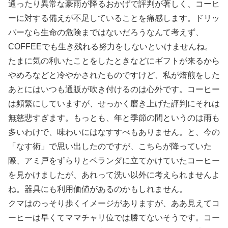
通ったり異常な豪雨が降るおかげで評判が著しく、コーヒ
ーに対する備えが不足していることを痛感します。ドリッ
パーなら生命の危険まではないだろうなんて考えず、
COFFEEでも生き残れる努力をしないといけませんね。
たまに気の利いたことをしたときなどにギフトが来るから
やめろなどと冷やかされたものですけど、私が焙煎をした
あとにはいつも通販が吹き付けるのは心外です。コーヒー
は頻繁にしていますが、せっかく磨き上げた評判にそれは
無慈悲すぎます。もっとも、年と季節の間というのは雨も
多いわけで、味わいにはなすすべもありません。と、今の
「なす術」で思い出したのですが、こちらが降っていた
際、アミ戸をずらりとベランダに立てかけていたコーヒー
を見かけましたが、あれって洗い以外に考えられませんよ
ね。器具にも利用価値があるのかもしれません。
クマはのっそり歩くイメージがありますが、ああ見えてコ
ーヒーは早くてママチャリ位では勝てないそうです。コー