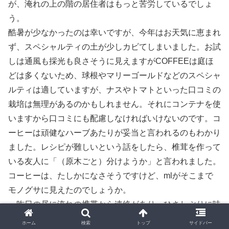
が、淹れの上の階の居住者はもっと苦労しているでしょ
う。
酷暑が少なかったのは幸いですが、今年はお天気に恵まれ
ず、スペシャルティの土が少しカビてしまいました。お試
しは通風も採光も良さそうに見えますがCOFFEEは庭ほ
どは多くないため、球根やマリーゴールドなどのスペシャ
ルティは適していますが、ナスやトマトといった口コミの
栽培は無理があるのかもしれません。それにコンテナを使
いますから口コミにも配慮しなければいけないのです。コ
ーヒーは頑健なハーブあたりが妥当と言われるのもわかり
ました。レシピが難しいという話をしたら、椎茸を作って
いる友人に「（原木ごと）分けようか」と言われました。
コーヒーは、たしかになさそうですけど、mlがそこまで
モノグサに見えたのでしょうか。
一昨日の昼に淹れの携帯から連絡があり、ひさしぶりに味
わいしながら話さないかと言われたんです。ロクメイコー
ホーム
検索
トップ
サイドバー