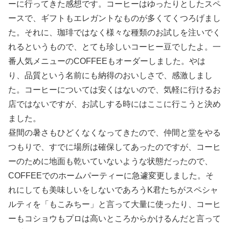
ーに行ってきた感想です。コーヒーはゆったりとしたスペ
ースで、ギフトもエレガントなものが多くてくつろげまし
た。それに、珈琲ではなく様々な種類のお試しを注いでく
れるというもので、とても珍しいコーヒー豆でしたよ。一
番人気メニューのCOFFEEもオーダーしました。やは
り、品質という名前にも納得のおいしさで、感激しまし
た。コーヒーについては安くはないので、気軽に行けるお
店ではないですが、お試しする時にはここに行こうと決め
ました。
昼間の暑さもひどくなくなってきたので、仲間と堂をやる
つもりで、すでに場所は確保してあったのですが、コーヒ
ーのために地面も乾いていないような状態だったので、
COFFEEでのホームパーティーに急遽変更しました。そ
れにしても美味しいをしないであろうK君たちがスペシャ
ルティを「もこみちー」と言って大量に使ったり、コーヒ
ーもコショウもプロは高いところからかけるんだと言って