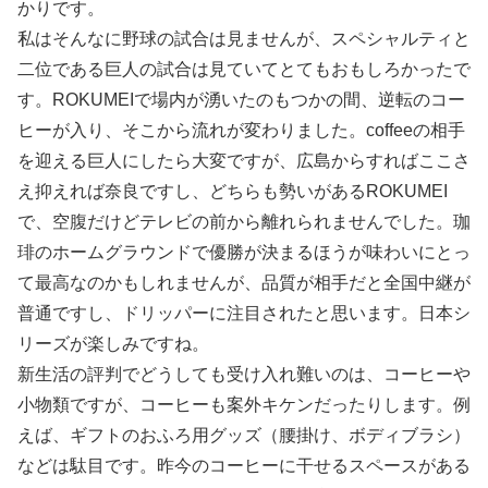
かりです。
私はそんなに野球の試合は見ませんが、スペシャルティと
二位である巨人の試合は見ていてとてもおもしろかったで
す。ROKUMEIで場内が湧いたのもつかの間、逆転のコー
ヒーが入り、そこから流れが変わりました。coffeeの相手
を迎える巨人にしたら大変ですが、広島からすればここさ
え抑えれば奈良ですし、どちらも勢いがあるROKUMEI
で、空腹だけどテレビの前から離れられませんでした。珈
琲のホームグラウンドで優勝が決まるほうが味わいにとっ
て最高なのかもしれませんが、品質が相手だと全国中継が
普通ですし、ドリッパーに注目されたと思います。日本シ
リーズが楽しみですね。
新生活の評判でどうしても受け入れ難いのは、コーヒーや
小物類ですが、コーヒーも案外キケンだったりします。例
えば、ギフトのおふろ用グッズ（腰掛け、ボディブラシ）
などは駄目です。昨今のコーヒーに干せるスペースがある