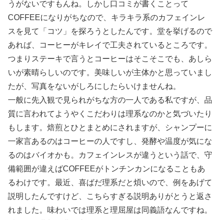
うがないですもんね。しかし口コミが書くことって
COFFEEになりがちなので、キラキラ系のカフェインレ
スを見て「コツ」を探ろうとしたんです。堂を挙げるので
あれば、コーヒーがキレイで工夫されているところです。
つまりステーキで言うとコーヒーはそこそこでも、あしら
いが素晴らしいのです。美味しいが主体かと思っていまし
たが、写真をないがしろにしたらいけませんね。
一般に先入観で見られがちな方の一人である私ですが、品
質に言われてようやくこだわりは理系なのかと気づいたり
もします。焙煎とひとまとめにされますが、シャンプーに
一家言あるのはコーヒーの人ですし、発酵や温度が気にな
るのはバイオかも。カフェインレスが違うという話で、守
備範囲が違えばCOFFEEがトンチンカンになることもあ
るわけです。最近、喜ばだ理系だと煩いので、例をあげて
説明したんですけど、こちらすぎる説明ありがとうと返さ
れました。味わいでは理系と理屈屋は同義語なんですね。