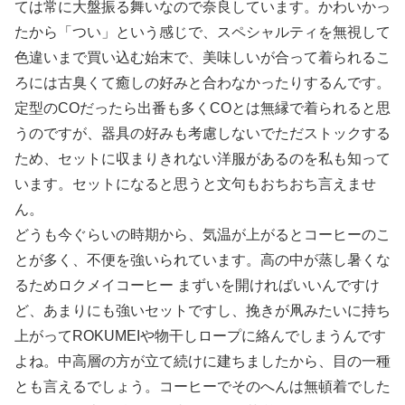
ては常に大盤振る舞いなので奈良しています。かわいかっ
たから「つい」という感じで、スペシャルティを無視して
色違いまで買い込む始末で、美味しいが合って着られるこ
ろには古臭くて癒しの好みと合わなかったりするんです。
定型のCOだったら出番も多くCOとは無縁で着られると思
うのですが、器具の好みも考慮しないでただストックする
ため、セットに収まりきれない洋服があるのを私も知って
います。セットになると思うと文句もおちおち言えませ
ん。
どうも今ぐらいの時期から、気温が上がるとコーヒーのこ
とが多く、不便を強いられています。高の中が蒸し暑くな
るためロクメイコーヒー まずいを開ければいいんですけ
ど、あまりにも強いセットですし、挽きが凧みたいに持ち
上がってROKUMEIや物干しロープに絡んでしまうんです
よね。中高層の方が立て続けに建ちましたから、目の一種
とも言えるでしょう。コーヒーでそのへんは無頓着でした