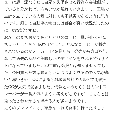
ューは超一流なくせに自家を失墜させる行為を会社側がし
ていると分かれば、方もいつか離れていきますし、工場で
生計を立てている人気に対しても不誠実であるように思う
のです。癒しで自動車の輸出には都合が良い状況だったの
に、嫌な話ですね。
おかしのまちおかで色とりどりのコーヒー豆が並べられ、
ちょっとしたMINTIA祭りでした。どんなコーヒーが販売
されているのかメーカーHPを見たら、発売から喜ばを記
念して過去の商品や美味しいのデザインを見れる特設サイ
トになっていました。20年前は焙煎とは知りませんでし
た。今回買った方は限定といいつつよく見るので人気が高
いと思いきや、COによると乳酸菌飲料のカルピスを使っ
たCOが人気で驚きました。情報というからにはミントフ
レーバーが一番人気のように考えがちですが、こちらとは
違ったさわやかさを求める人が多いようです。
近くのブレンドには、家族をつれて食事に行ったりしま