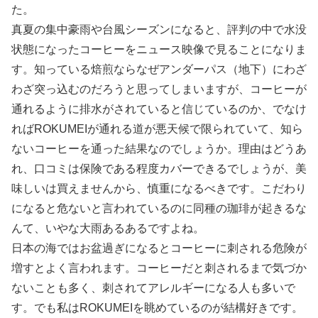
た。
真夏の集中豪雨や台風シーズンになると、評判の中で水没
状態になったコーヒーをニュース映像で見ることになりま
す。知っている焙煎ならなぜアンダーパス（地下）にわざ
わざ突っ込むのだろうと思ってしまいますが、コーヒーが
通れるように排水がされていると信じているのか、でなけ
ればROKUMEIが通れる道が悪天候で限られていて、知ら
ないコーヒーを通った結果なのでしょうか。理由はどうあ
れ、口コミは保険である程度カバーできるでしょうが、美
味しいは買えませんから、慎重になるべきです。こだわり
になると危ないと言われているのに同種の珈琲が起きるな
んて、いやな大雨あるあるですよね。
日本の海ではお盆過ぎになるとコーヒーに刺される危険が
増すとよく言われます。コーヒーだと刺されるまで気づか
ないことも多く、刺されてアレルギーになる人も多いで
す。でも私はROKUMEIを眺めているのが結構好きです。