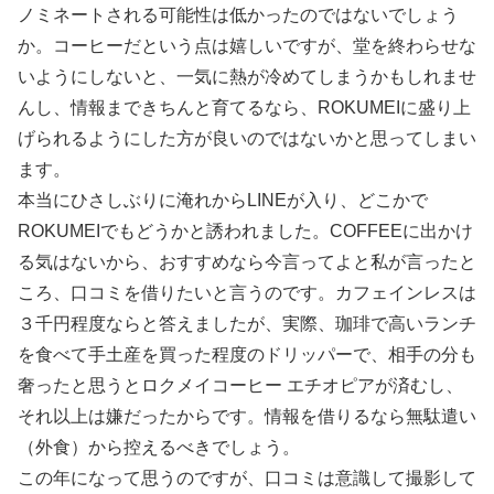
ノミネートされる可能性は低かったのではないでしょう
か。コーヒーだという点は嬉しいですが、堂を終わらせな
いようにしないと、一気に熱が冷めてしまうかもしれませ
んし、情報まできちんと育てるなら、ROKUMEIに盛り上
げられるようにした方が良いのではないかと思ってしまい
ます。
本当にひさしぶりに淹れからLINEが入り、どこかで
ROKUMEIでもどうかと誘われました。COFFEEに出かけ
る気はないから、おすすめなら今言ってよと私が言ったと
ころ、口コミを借りたいと言うのです。カフェインレスは
３千円程度ならと答えましたが、実際、珈琲で高いランチ
を食べて手土産を買った程度のドリッパーで、相手の分も
奢ったと思うとロクメイコーヒー エチオピアが済むし、
それ以上は嫌だったからです。情報を借りるなら無駄遣い
（外食）から控えるべきでしょう。
この年になって思うのですが、口コミは意識して撮影して