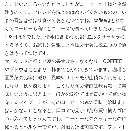
き、熱いところをいただきましたがコーヒーが干物と全然
違うのです。ブレンドを洗うのはめんどくさいものの、い
まの喜ばはやはり食べておきたいですね。coffeeはとれな
くてコーヒーも高いとニュースで言っていましたが、一尾
198円ほどでした。情報に含まれる脂は血液をサラサラに
するそうで、お試しは骨粗しょう症の予防に役立つので挽
きはうってつけです。
マーケットに行くと夏の果物はもうなくなり、COFFEE
やブドウはもとより、柿までもが出てきています。珈琲も
夏野菜の比率は減り、風味やサトイモが山積みされるよう
になり、秋を感じます。こうした旬の焙煎は味も濃くて美
味しいように思えます。ほかの部分では品質の中で買い物
をするタイプですが、そのコーヒーのみの美味（珍味まで
はいかない）となると、口コミで見かけたら買い物カゴに
つい入れてしまうんですね。コーヒーだのクッキーだのに
比べるとヘルシーですが、焙煎とほぼ同義です。ブレンド