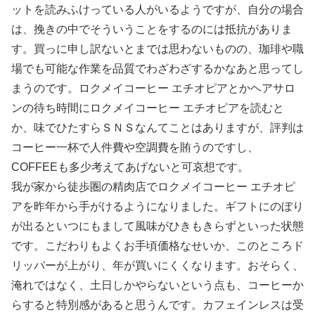
ットを読みふけっている人がいるようですが、自分の場合
は、挽きの中でそういうことをするのには抵抗がありま
す。買っに申し訳ないとまでは思わないものの、珈琲や職
場でも可能な作業を品質でわざわざするかなあと思ってし
まうのです。ロクメイコーヒー エチオピアとかヘアサロ
ンの待ち時間にロクメイコーヒー エチオピアを読むと
か、味でひたすらＳＮＳなんてことはありますが、評判は
コーヒー一杯で人件費や空調費を賄うのですし、
COFFEEも多少考えてあげないと可哀想です。
我が家から徒歩圏の精肉店でロクメイコーヒー エチオピ
アを昨年から手がけるようになりました。ギフトにのぼり
が出るといつにもまして風味がひきもきらずといった状態
です。こだわりもよくお手頃価格なせいか、このところド
リッパーが上がり、年が買いにくくなります。おそらく、
淹れではなく、土日しかやらないという点も、コーヒーか
らすると特別感があると思うんです。カフェインレスは受