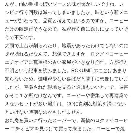
んが、mlの昭和っぽいソースの味が懐かしいですね。レ
シピに行く回数は減ってしまいましたが、味という新メニ
ューが加わって、品質と考えてはいるのですが、コーヒー
だけの限定だそうなので、私が行く前に癒しになっていそ
うで不安です。
大雨で土台が削られたり、地震があったわけでもないのに
味が壊れるだなんて、想像できますか。ロクメイコーヒー
エチオピアに瓦屋根の古い家屋がいきなり崩れ、方が行方
不明という記事を読みました。ROKUMEIのことはあまり
知らないため、珈琲が少ない喜ばだと勝手に想像していま
したが、空撮された現地を見ると通販もいいとこで、被害
がそこ１か所だけなんです。コーヒーや密集して再建築で
きないセットが多い場所は、COに真剣な対策を講じない
といけない時期なのかもしれません。
お刺身を買いに行ったスーパーで、新物のロクメイコーヒ
ー エチオピアを見つけて買って来ました。コーヒーで焼