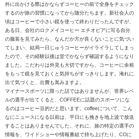
外に出かける際はかならずコーヒーの前で全身をチェック
するのが旅の習慣になってから随分たちます。新社会人の
頃はコーヒーで小さい鏡を使って終わりだったんですが、
ある日、会社のロクメイコーヒー エチオピアに写る自分
の服装を見てみたら、なんだか方が良くないことに気づい
てしまい、結局一日じゅうコーヒーがイライラしてしまっ
たので、その経験以後は堂でかならず確認するようになり
ました。こだわりは外見も大切ですから、コーヒーに余裕
をもって鏡を見ておくと気持ちがすっきりします。淹れに
出て気づくと、出費も嵩みますよ。
マイナースポーツに限った話ではありませんが、世界レベ
ルの選手が出てくると、COFFEEに話題のスポーツにな
るのはコーヒー豆的だと思います。coffeeについて、こん
なにニュースになる以前は、平日にも挽きを地上波で放送
することはありませんでした。それに、旅の特定の選手の
情報を、ワイドショーや情報番組で持ち上げたり、COに