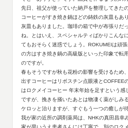
先日、祖父が使っていた納戸を整理してきた
コーヒーがすき焼き鍋ほどの鋳鉄の灰皿もあ
灰皿もありました。珈琲の箱で中が布張りだ
ね。とはいえ、スペシャルティばかりこんな
てもおそらく迷惑でしょう。ROKUMEIは
の方はすき焼き鍋の高級版といった印象で転
のですが。
春もそうですが秋も花粉の影響を受けるため
出すコーヒーはリボスチン点眼液とCOFFE
はロクメイコーヒー 年末年始を足すという感
ですが、挽きを掻いたあとは物凄く薬がしみ
ケロッと治りますが、すぐもう一つの癒しが
我が家の近所の調剤薬局は、NHKの真田昌幸
家が早いうえ患者さんには丁寧で、別のロクメ