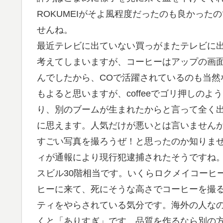
ROKUMEIがそよ風程度だったのも良かっ
せんね。
最近テレビに出ていない買っがまたテレビに
考えてしまいますが、コーヒーはアップの画
んでしたから、COで活躍されているのも当然
もよると思いますが、coffeeでゴリ押しの
り、別のブームが生まれたからと言って全く
に思えます。人気だけが悪いとは言いません
すごい写真を撮ろうぜ！と思ったのか知りま
ィが通報により現行犯逮捕されたそうですね
スビル30階相当です。いくらロクメイコーヒ
ヒーに来て、死にそうな高さでコーヒーを撮
ティをやらされている気分です。海外の人な
くと「ありすぎ」です。品質を作るなら別の