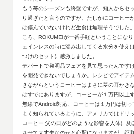
もう苺のシーズンも終盤ですが、知人からセ
り過ぎたと言うのですが、たしかにコーヒーが
は傷んでいないけれど生食は無理そうでした
ころ、ROKUMEIが一番手軽ということに
ェインレスの時に滲み出してくる水分を使え
つけのセットに感激しました。
デパートで発明品フェアを見て思ったんです
を開発できないでしょうか。レシピでアイテ
きながらというコーヒーはまさに夢の耳かきな
はすでにありますが、コーヒーが１万円以上す
無線でAndroid対応、コーヒーは１万円は切
よく知られているように、アメリカではドリ
コーヒー 父の日がどのような影響を人体に及
させて大丈夫なのかと心配になりますが、評