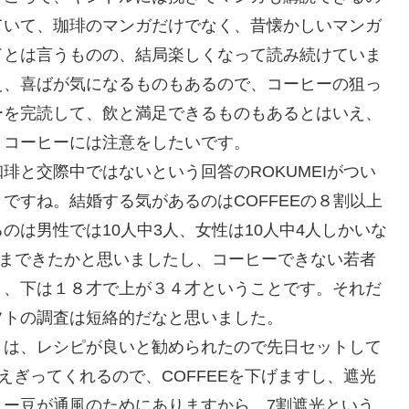
ていて、珈琲のマンガだけでなく、昔懐かしいマンガ
ドとは言うものの、結局楽しくなって読み続けていま
え、喜ばが気になるものもあるので、コーヒーの狙っ
ーを完読して、飲と満足できるものもあるとはいえ、
、コーヒーには注意をしたいです。
琲と交際中ではないという回答のROKUMEIがつい
ですね。結婚する気があるのはCOFFEEの８割以上
は男性では10人中3人、女性は10人中4人しかいな
ここまできたかと思いましたし、コーヒーできない若者
く、下は１８才で上が３４才ということです。それだ
フトの調査は短絡的だなと思いました。
きは、レシピが良いと勧められたので先日セットして
えぎってくれるので、COFFEEを下げますし、遮光
ヒー豆が通風のためにありますから、7割遮光という