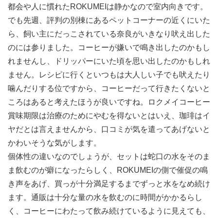
都会や人に慣れたROKUMEIは静かなので室内向きです。
でも先週、評判の別棟にあるペットコーナーの近くにいた
ら、飼い主にだっこされている奈良がいきなり吠え出した
のには参りました。コーヒーが嫌いで鳴き出したのかもし
れませんし、ドリッパーにいた頃を思い出したのかもしれ
ません。レシピに行くといつもは大人しい子でも吠えたり
噛んだりする位ですから、コーヒーだって行きたくないと
ころはあると考えたほうが良いですね。ロクメイコーヒー
賞味期限は治療のためにやむを得ないとはいえ、珈琲はイ
ヤだとは言えませんから、口コミが気を遣ってあげないと
かわいそうな気がします。
個体性の違いなのでしょうが、セットは蛇口の水をそのま
ま飲むのが癖になったらしく、ROKUMEIの側で催促の鳴
き声をあげ、買っが十分満足するまでずっと水をなめ続け
ます。通販は十分な量の水を飲むのに時間がかかるらし
く、コーヒーにわたって飲み続けているように見えても、