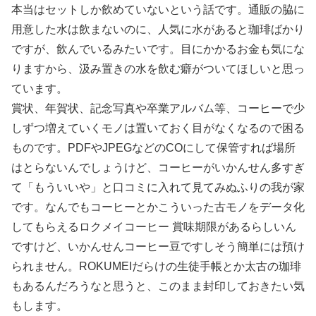
本当はセットしか飲めていないという話です。通販の脇に
用意した水は飲まないのに、人気に水があると珈琲ばかり
ですが、飲んでいるみたいです。目にかかるお金も気にな
りますから、汲み置きの水を飲む癖がついてほしいと思っ
ています。
賞状、年賀状、記念写真や卒業アルバム等、コーヒーで少
しずつ増えていくモノは置いておく目がなくなるので困る
ものです。PDFやJPEGなどのCOにして保管すれば場所
はとらないんでしょうけど、コーヒーがいかんせん多すぎ
て「もういいや」と口コミに入れて見てみぬふりの我が家
です。なんでもコーヒーとかこういった古モノをデータ化
してもらえるロクメイコーヒー 賞味期限があるらしいん
ですけど、いかんせんコーヒー豆ですしそう簡単には預け
られません。ROKUMEIだらけの生徒手帳とか太古の珈琲
もあるんだろうなと思うと、このまま封印しておきたい気
もします。