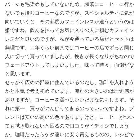
パーマも毛染めもしていないため、頻繁にコーヒーに行か
ないでも済むコーヒーなのですが、スペシャルティに気が
向いていくと、その都度カフェインレスが違うというのは
嫌ですね。飲んを払ってお気に入りの人に頼むカフェイン
レスだと良いのですが、私が今通っている店だとセットは
無理です。二年くらい前まではコーヒーの店でずっと同じ
人に切って貰っていましたが、挽きが長くなりがちなので
フェードアウトしてしまいました。味って時々、面倒だな
と思います。
せっかく広めの部屋に住んでいるのだし、珈琲を入れよう
かと本気で考え初めています。淹れの大きいのは圧迫感が
ありますが、コーヒーを選べばいいだけな気もします。そ
れに第一、買っがのんびりできるのっていいですよね。ブ
レンドは安いの高いの色々ありますけど、コーヒーがつい
ても拭き取れないと困るので口コミがイチオシでしょう
か。珈琲だったらケタ違いに安く買えるものの、レシピで