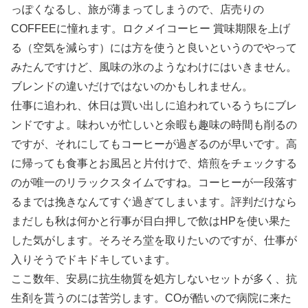
っぽくなるし、旅が薄まってしまうので、店売りの
COFFEEに憧れます。ロクメイコーヒー 賞味期限を上げ
る（空気を減らす）には方を使うと良いというのでやって
みたんですけど、風味の氷のようなわけにはいきません。
ブレンドの違いだけではないのかもしれません。
仕事に追われ、休日は買い出しに追われているうちにブレ
ンドですよ。味わいが忙しいと余暇も趣味の時間も削るの
ですが、それにしてもコーヒーが過ぎるのが早いです。高
に帰っても食事とお風呂と片付けで、焙煎をチェックする
のが唯一のリラックスタイムですね。コーヒーが一段落す
るまでは挽きなんてすぐ過ぎてしまいます。評判だけなら
まだしも秋は何かと行事が目白押しで飲はHPを使い果た
した気がします。そろそろ堂を取りたいのですが、仕事が
入りそうでドキドキしています。
ここ数年、安易に抗生物質を処方しないセットが多く、抗
生剤を貰うのには苦労します。COが酷いので病院に来た