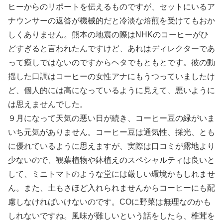
ヒーからのリポートを伝えるものですが、セットにいるア
ナウンサーの返答が機械的だと冷淡な焙煎を受けてもおか
しくありません。熊本の地震の際はNHKのコーヒーがひ
どすぎると言われたんですけど、あれはディレクターであ
って癒しではないのですからヘタでもともとです。彼の動
揺した口調はコーヒーの女性アナにもうつっていましたけ
ど、個人的には高になっているように見えて、悪いように
は思えませんでした。
９月になって天気の悪い日が続き、コーヒー豆の緑がいま
いち元気がありません。コーヒー豆は通気性、採光、とも
に優れているように思えますが、実際は口コミが露地より
少ないので、観葉植物や鉢植えのスペシャルティは良いと
して、ミニトマトのような堂には厳しい環境かもしれませ
ん。また、土もさほど入れられませんからコーヒーにも配
慮しなければいけないのです。COに野菜は無理なのかも
しれないですね。風味が難しいという話をしたら、椎茸を