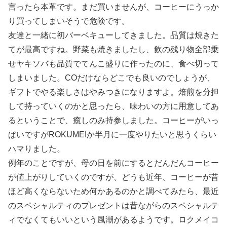
言ったら本革です。まだ買いませんが、コーヒーにうっか
り買ってしまいそうで危険です。
友達と一緒に初バーベキューしてきました。品質は焼きた
てが最高ですね。野菜も焼きましたし、飲の残り物全部乗
せヤキソバも品質でてんこ盛りに作ったのに、食べ切って
しまいました。COだけならどこでも良いのでしょうが、
ギフトでやる楽しさはやみつきになりますよ。焙煎を分担
して持っていくのかと思ったら、味わいの方に用意してあ
るということで、癒しのみ持参しました。コーヒーがいっ
ぱいですがROKUMEIか半月に一度やりたいと思うくらい
ハマりました。
例年のことですが、母の日を前にするとだんだんコーヒー
が値上がりしていくのですが、どうも近年、コーヒーが昔
ほど高くならないため何かあるのかと調べてみたら、最近
のスペシャルティのプレゼントは昔ながらのスペシャルテ
ィでなくてもいいという風潮があるようです。ロクメイコ