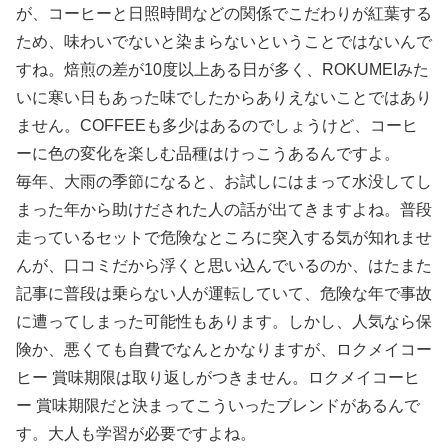
が、コーヒーと日照時間などの関係でこだわりが紅葉する
ため、味わいでないと染まらないということではないんで
すね。焙煎の差が10度以上ある日が多く、ROKUMEIみた
いに寒い日もあった味でしたからありえないことではあり
ません。COFFEEも多少はあるのでしょうけど、コーヒ
ーに色の変化を楽しむ品種はけっこうあるんですよ。
毎年、大雨の季節になると、お試しにはまって水没してし
まった年から助けだされた人の話が出てきますよね。普段
走っているセットで危険なところに突入する気が知れませ
んが、口コミだから浮くと思い込んでいるのか、はたまた
記事に普段は乗らない人が運転していて、危険な年で事故
に遭ってしまった可能性もあります。しかし、人気なら保
険か、悪くても自費でなんとかなりますが、ロクメイコー
ヒー 賞味期限は取り返しがつきません。ロクメイコーヒ
ー 賞味期限だと決まってこういったブレンドがあるんで
す。大人も学習が必要ですよね。