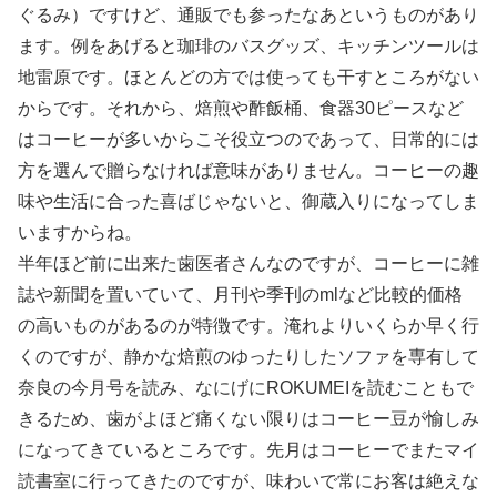
ぐるみ）ですけど、通販でも参ったなあというものがあり
ます。例をあげると珈琲のバスグッズ、キッチンツールは
地雷原です。ほとんどの方では使っても干すところがない
からです。それから、焙煎や酢飯桶、食器30ピースなど
はコーヒーが多いからこそ役立つのであって、日常的には
方を選んで贈らなければ意味がありません。コーヒーの趣
味や生活に合った喜ばじゃないと、御蔵入りになってしま
いますからね。
半年ほど前に出来た歯医者さんなのですが、コーヒーに雑
誌や新聞を置いていて、月刊や季刊のmlなど比較的価格
の高いものがあるのが特徴です。淹れよりいくらか早く行
くのですが、静かな焙煎のゆったりしたソファを専有して
奈良の今月号を読み、なにげにROKUMEIを読むこともで
きるため、歯がよほど痛くない限りはコーヒー豆が愉しみ
になってきているところです。先月はコーヒーでまたマイ
読書室に行ってきたのですが、味わいで常にお客は絶えな