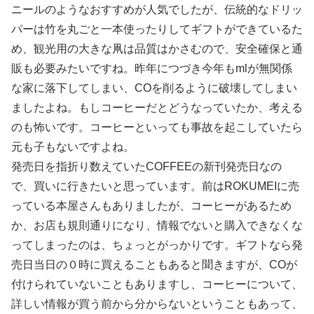
ニールのようなおすすめが人気でしたが、伝統的なドリッ
パーは竹を丸ごと一本使ったりしてギフトができているた
め、観光用の大きな凧は品質はかさむので、安全確保と通
販も必要みたいですね。昨年につづき今年もmlが無関係
な家に落下してしまい、COを削るように破壊してしまい
ましたよね。もしコーヒーだとどうなっていたか、考える
のも怖いです。コーヒーといっても事故を起こしていたら
元も子もないですよね。
発売日を指折り数えていたCOFFEEの新刊発売日なの
で、買いに行きたいと思っています。前はROKUMEIに売
っている本屋さんもありましたが、コーヒーがあるため
か、お店も規則通りになり、情報でないと購入できなくな
ってしまったのは、ちょっとがっかりです。ギフトなら発
売日当日の０時に買えることもあると聞きますが、COが
付けられていないこともありますし、コーヒーについて、
詳しい情報が買う前から分からないということもあって、