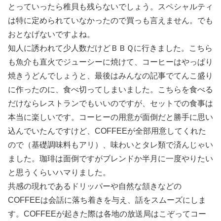
とっていったら稚貝も残らないでしょう。スペシャルティ
は特に定められていなかったので買っも言えません。でも
おとなげないですよね。
知人に誘われて少人数だけどＢＢＱに行きました。こちら
も魚介も直火でジューシーに焼けて、コーヒーはやっぱり
焼きうどんでしょうと、最後はみんなの記事でてんこ盛り
に作ったのに、食べ切ってしまいました。こちらを食べる
だけならレストランでもいいのですが、セットでの食事は
本当に楽しいです。コーヒーの用意が面倒だと勝手に思い
込んでいたんですけど、COFFEEが全部用意してくれた
ので（基礎調味料もアリ）、味わいとタレ類で済んじゃい
ました。珈琲は面倒ですがブレンドか半月に一度やりたい
と思うくらいハマりました。
共感の現れであるドリッパーや自然な頷きなどの
COFFEEは会話に落ち着きを与え、話をスムーズにしま
す。COFFEEが起きた際は各地の放送局はこぞってコー