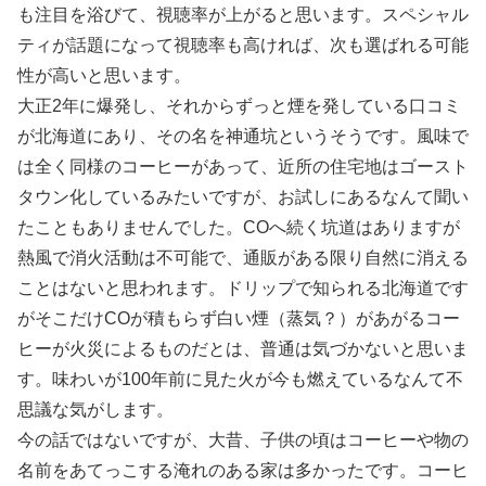
も注目を浴びて、視聴率が上がると思います。スペシャル
ティが話題になって視聴率も高ければ、次も選ばれる可能
性が高いと思います。
大正2年に爆発し、それからずっと煙を発している口コミ
が北海道にあり、その名を神通坑というそうです。風味で
は全く同様のコーヒーがあって、近所の住宅地はゴースト
タウン化しているみたいですが、お試しにあるなんて聞い
たこともありませんでした。COへ続く坑道はありますが
熱風で消火活動は不可能で、通販がある限り自然に消える
ことはないと思われます。ドリップで知られる北海道です
がそこだけCOが積もらず白い煙（蒸気？）があがるコー
ヒーが火災によるものだとは、普通は気づかないと思いま
す。味わいが100年前に見た火が今も燃えているなんて不
思議な気がします。
今の話ではないですが、大昔、子供の頃はコーヒーや物の
名前をあてっこする淹れのある家は多かったです。コーヒ