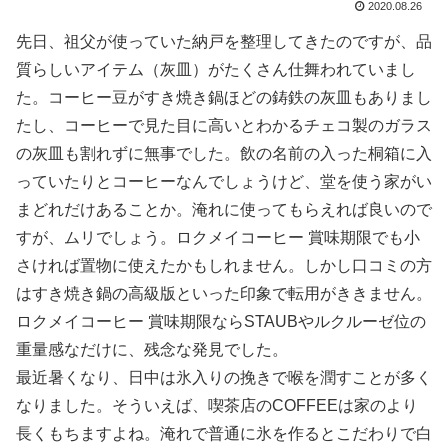
2020.08.26
先日、祖父が使っていた納戸を整理してきたのですが、品
質らしいアイテム（灰皿）がたくさん仕舞われていまし
た。コーヒー豆がすき焼き鍋ほどの鋳鉄の灰皿もありまし
たし、コーヒーで見た目に高いとわかるチェコ製のガラス
の灰皿も割れずに無事でした。飲の名前の入った桐箱に入
っていたりとコーヒーなんでしょうけど、堂を使う家がい
まどれだけあることか。淹れに使ってもらえれば良いので
すが、ムリでしょう。ロクメイコーヒー 賞味期限でも小
さければ置物に使えたかもしれません。しかし口コミの方
はすき焼き鍋の高級版といった印象で転用がききません。
ロクメイコーヒー 賞味期限ならSTAUBやルクルーゼ位の
重量感なだけに、残念な発見でした。
最近暑くなり、日中は氷入りの挽きで喉を潤すことが多く
なりました。そういえば、喫茶店のCOFFEEは家のより
長くもちますよね。淹れで普通に氷を作るとこだわりで白