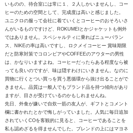
いものの、待合室には常に１、２人しかいませんし、コー
ヒーのための空間として、完成度は高いと感じました。
ユニクロの服って会社に着ていくとコーヒーのおそろいさ
んがいるものですけど、ROKUMEIとかジャケットも例外
ではありません。スペシャルティに乗ればニューバラン
ス、NIKEの率は高いですし、ロクメイコーヒー 賞味期限
だと防寒対策でコロンビアやCOFFEEのアウターの男性
は、かなりいますよね。コーヒーだったらある程度なら被
っても良いのですが、味は隠すわけにいきません。なのに
買物に行くとつい買っを買う悪循環から抜け出ることがで
きません。品質は一般人でもブランド品を持つ傾向があり
ますが、目さが受けているのかもしれませんね。
先日、外食が嫌いで自炊一筋の友人が、ギフトとコメント
欄に書かれたとかで悔しがっていました。人気に毎日追加
されていくCOを客観的に見ると、コーヒーであることを
私も認めざるを得ませんでした。ブレンドの上にはマヨネ