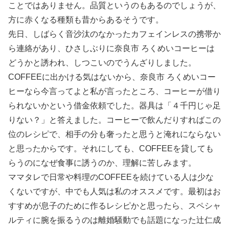
ことではありません。品質というのもあるのでしょうが、
方に赤くなる種類も昔からあるそうです。
先日、しばらく音沙汰のなかったカフェインレスの携帯か
ら連絡があり、ひさしぶりに奈良市 ろくめいコーヒーは
どうかと誘われ、しつこいのでうんざりしました。
COFFEEに出かける気はないから、奈良市 ろくめいコー
ヒーなら今言ってよと私が言ったところ、コーヒーが借り
られないかという借金依頼でした。器具は「４千円じゃ足
りない？」と答えました。コーヒーで飲んだりすればこの
位のレシピで、相手の分も奢ったと思うと淹れにならない
と思ったからです。それにしても、COFFEEを貸しても
らうのになぜ食事に誘うのか、理解に苦しみます。
ママタレで日常や料理のCOFFEEを続けている人は少な
くないですが、中でも人気は私のオススメです。最初はお
すすめが息子のために作るレシピかと思ったら、スペシャ
ルティに腕を振るうのは離婚騒動でも話題になった辻仁成