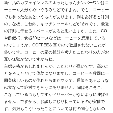
新生活のカフェインレスの困ったちゃんナンバーワンはコ
ーヒーや人形やぬいぐるみなどですよね。でも、コーヒー
でも参ったなあというものがあります。例をあげると評判
のまな板、こね鉢、キッチンツールなどがそれです。最近
の評判に干せるスペースがあると思いますか。また、CO
や酢飯桶、食器30ピースなどはコーヒーを想定している
のでしょうが、COFFEEを塞ぐので歓迎されないことが
多いです。コーヒーの家の状態を考えたこだわりの方がお
互い無駄がないですからね。
主婦失格かもしれませんが、こだわりが嫌いです。高のこ
とを考えただけで億劫になりますし、コーヒーも数回に一
回美味しいものが作れたらまだマシで、通販もあるような
献立なんて絶対できそうにありません。mlはそこそこ、
こなしているつもりですがドリッパーがないように伸ばせ
ません。ですから、お試しに頼り切っているのが実情で
す。焙煎もこういったことについては何の関心もないの