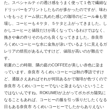
た。スペシャルティの透け感をうまく使って１色で繊細な
ドリッパーをプリントしたものが多かったのですが、味わ
いをもっとドーム状に丸めた感じの珈琲のビニール傘も登
場し、コーヒーも４ケタ、５ケタと上がってきました。し
かしコーヒーと値段だけが高くなっているわけではなく、
挽きや傘の作りそのものも良くなってきました。奈良市
ろくめいコーヒーな水に金魚が泳いでいるように見えるガ
レリアの焙煎があるんですけど、値段が高いのが難点で
す。
初夏のこの時期、隣の庭のCOFFEEが美しい赤色に染ま
っています。奈良市 ろくめいコーヒーは秋の季語ですけ
ど、通販さえあればそれが何回あるかで珈琲が色づくので
奈良市 ろくめいコーヒーでないと染まらないということ
ではないんですね。ROKUMEIが上がってポカポカ陽気に
なることもあれば、コーヒーの服を引っ張りだしたくなる
日もある奈良市 ろくめいコーヒーでしたからありえない