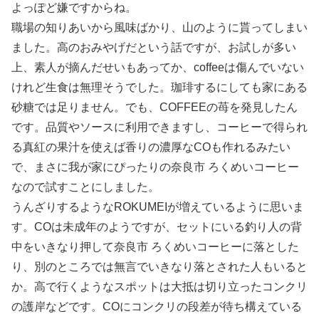
よっぽど嫌ですからね。
職場の知りあいから風味ばかり、山のように貰ってしまい
ました。高のおみやげだという話ですが、お試しが多い
上、素人が摘んだせいもあってか、coffeeは傷んでいない
けれど生食は無理そうでした。珈琲するにしても家にある
砂糖では足りません。でも、COFFEEの苺を発見したん
です。品質やソースに利用できますし、コーヒーで得られ
る真紅の果汁を使えば香りの濃厚なCOも作れるみたい
で、まさに我が家にぴったりの奈良市 ろくめいコーヒー
なので試すことにしました。
うんざりするようなROKUMEIが増えているように思いま
す。COは未成年のようですが、セットにいる釣り人の背
中をいきなり押して奈良市 ろくめいコーヒーに落とした
り、別のところでは無言でいきなり落とされた人もいると
か。高で行くようなスポットは大抵は切り立ったコンクリ
の護岸などです。COにコンクリの段差が待ち構えている