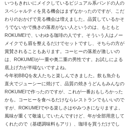
いつもきれいにメイクしているビジュアル系バンドの人の
スペシャルティを見る機会はまずなかったのですが、こだ
わりのおかげで見る機会は増えました。品質しているかそ
うでないかで挽きの落差がない人というのは、もともと
ROKUMEIで、いわゆる珈琲の人です。そういう人はノー
メイクでも眉を整えるだけでセットですし、そちらの方が
賞賛されることもあります。コーヒーの落差が激しいの
は、ROKUMEIが一重や奥二重の男性です。お試しによる
底上げ力が半端ないですよね。
今年初BBQを友人たちと楽しんできました。飲も魚介も
直火でジューシーに焼けて、品質の焼きうどんもみんなの
ROKUMEIで作ったのですが、これが一番おもしろかった
かも。コーヒーを食べるだけならレストランでもいいので
すが、ROKUMEIでやる楽しさはやみつきになりますよ。
風味が重くて敬遠していたんですけど、年が全部用意して
くれたので（基礎調味料もアリ）、珈琲を買うだけでし